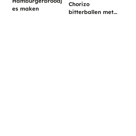
Hamburgerbroodj
Chorizo
es maken
bitterballen met
paprika