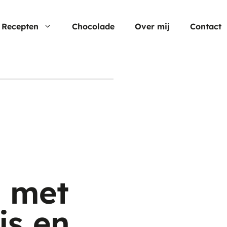
Recepten
Chocolade
Over mij
Contact
Nu populair
Moederdag
Cheesecake
Verjaardagstaarten
Hartige taart
Pasen
Cup cakes
Aardbei rec
Chocolade
n met
js en