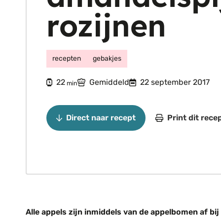
rozijnen
recepten
gebakjes
minuten
22
Gemiddeld
22 september 2017
min
Direct naar recept
Print dit rece
Alle appels zijn inmiddels van de appelbomen af bij