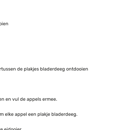
oien
rtussen de plakjes bladerdeeg ontdooien
en en vul de appels ermee.
m elke appel een plakje bladerdeeg.
e eidooier.