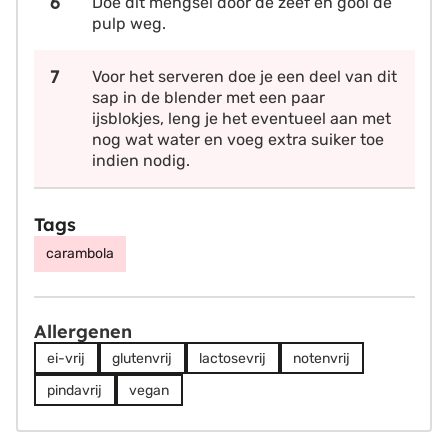
Doe dit mengsel door de zeef en gooi de
pulp weg.
Voor het serveren doe je een deel van dit
sap in de blender met een paar
ijsblokjes, leng je het eventueel aan met
nog wat water en voeg extra suiker toe
indien nodig.
Tags
carambola
Allergenen
ei-vrij
glutenvrij
lactosevrij
notenvrij
pindavrij
vegan