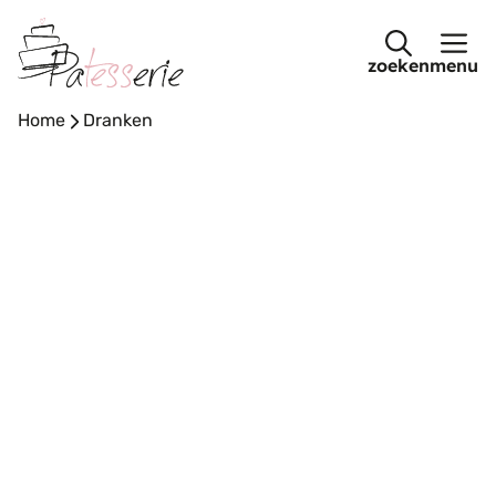
Ga
naar
menu
de
inhoud
Home
-
Dranken