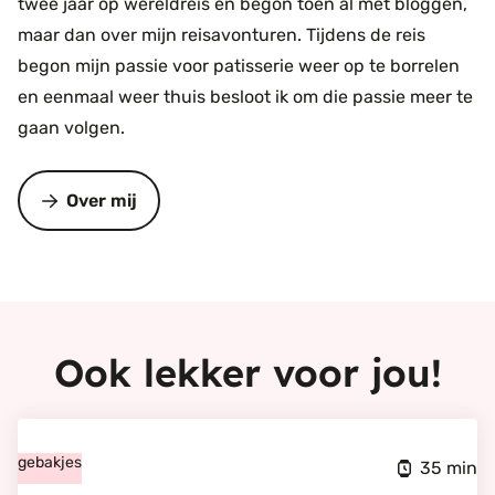
twee jaar op wereldreis en begon toen al met bloggen,
maar dan over mijn reisavonturen. Tijdens de reis
begon mijn passie voor patisserie weer op te borrelen
en eenmaal weer thuis besloot ik om die passie meer te
gaan volgen.
Over mij
Ook lekker voor jou!
Bekijk
Perzik
gebakjes
35 min
koeken