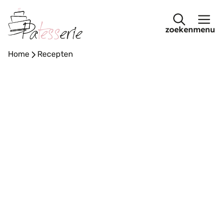
Ga
naar
menu
de
inhoud
Home
-
Recepten