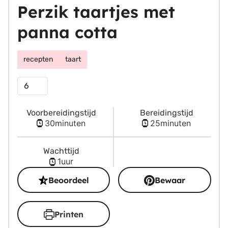
Perzik taartjes met
panna cotta
recepten
taart
Porties
Voorbereidingstijd
Bereidingstijd
minuten
minuten
30
minuten
25
minuten
Wachttijd
uur
1
uur
Beoordeel
Bewaar
Printen