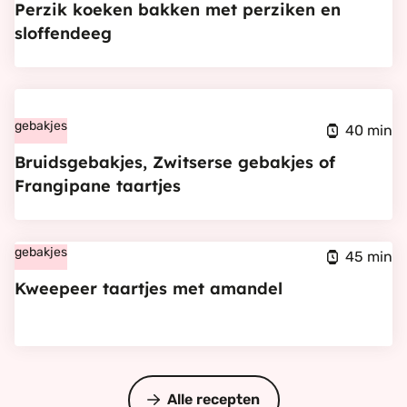
Perzik koeken bakken met perziken en
bakken
sloffendeeg
met
perziken
Bekijk
en
Bruidsgebakjes,
gebakjes
sloffendeeg
40 min
Zwitserse
Bruidsgebakjes, Zwitserse gebakjes of
gebakjes
Frangipane taartjes
of
Frangipane
Bekijk
gebakjes
taartjes
45 min
Kweepeer
Kweepeer taartjes met amandel
taartjes
met
amandel
Alle recepten