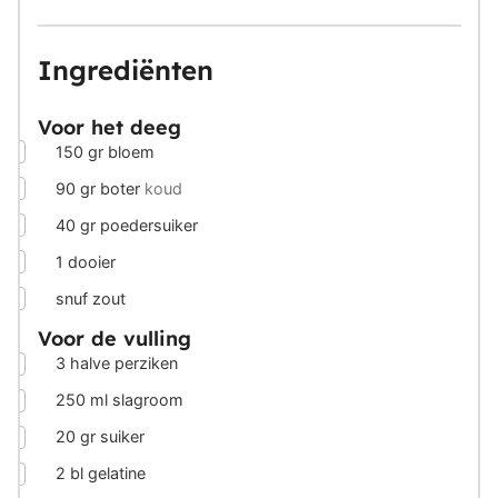
Ingrediënten
Voor het deeg
▢
150
gr
bloem
▢
90
gr
boter
koud
▢
40
gr
poedersuiker
▢
1
dooier
▢
snuf
zout
Voor de vulling
▢
3
halve
perziken
▢
250
ml
slagroom
▢
20
gr
suiker
▢
2
bl
gelatine