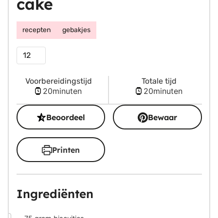
cake
recepten
gebakjes
Porties
Voorbereidingstijd
Totale tijd
minuten
minuten
20
minuten
20
minuten
Beoordeel
Bewaar
Printen
Ingrediënten
▢