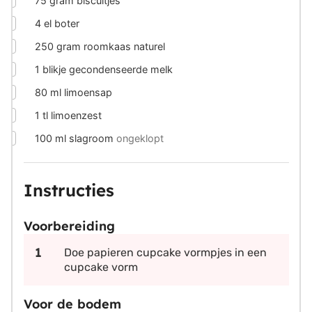
75
gram
biscuitjes
▢
4
el boter
▢
250
gram
roomkaas naturel
▢
1
blikje gecondenseerde melk
▢
80
ml
limoensap
▢
1
tl limoenzest
▢
100
ml
slagroom
ongeklopt
Instructies
Voorbereiding
Doe papieren cupcake vormpjes in een
cupcake vorm
Voor de bodem