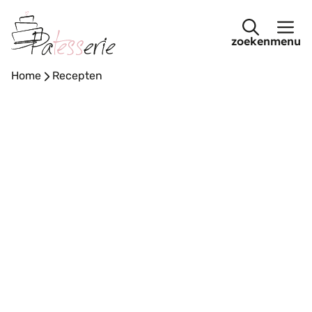
Ga
naar
menu
de
inhoud
Home
-
Recepten