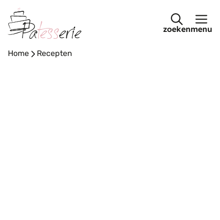
Ga
naar
menu
de
inhoud
Home
-
Recepten