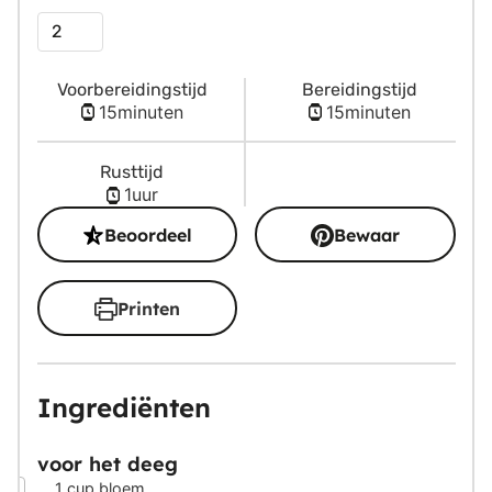
Porties
Voorbereidingstijd
Bereidingstijd
minuten
minuten
15
minuten
15
minuten
Rusttijd
uur
1
uur
Beoordeel
Bewaar
Printen
Ingrediënten
voor het deeg
▢
1
cup
bloem