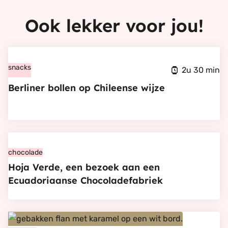
Ook lekker voor jou!
Bekijk
Berliner
snacks
2u 30 min
bollen
Berliner bollen op Chileense wijze
op
Chileense
wijze
Bekijk
Hoja
chocolade
Hoja Verde, een bezoek aan een
Verde,
Ecuadoriaanse Chocoladefabriek
een
bezoek
aan
Bekijk
een