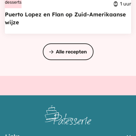
Puerto
desserts
1 uur
Ecuadoriaanse
Lopez
Puerto Lopez en Flan op Zuid-Amerikaanse
Chocoladefabriek
en
wijze
Flan
op
Zuid-
Alle recepten
Amerikaanse
wijze