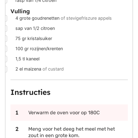
rasp van 1/4 citroen
Vulling
▢
4
grote goudrenetten
of stevigefriszure appels
▢
sap van 1/2 citroen
▢
75
gr
kristalsuiker
▢
100
gr
rozijnen/krenten
▢
1,5
tl kaneel
▢
2
el maizena
of custard
Instructies
Verwarm de oven voor op 180C
Meng voor het deeg het meel met het
zout in een grote kom.