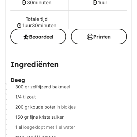
minuten
uur
30
minuten
1
uur
Totale tijd
uur
minuten
1
uur
30
minuten
Beoordeel
Printen
Ingrediënten
Deeg
▢
300
gr
zelfrijzend bakmeel
▢
1/4
tl zout
▢
200
gr
koude boter
in blokjes
▢
150
gr
fijne kristalsuiker
▢
1
ei
losgeklopt met 1 el water
▢