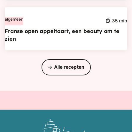
(rauw
bakken
Bekijk
schuim
Franse
algemeen
/
35 min
open
hollandse
Franse open appeltaart, een beauty om te
appeltaart,
meringue)
zien
een
beauty
om
Alle recepten
te
zien