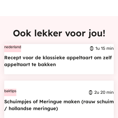
Ook lekker voor jou!
Bekijk
nederland
1u 15 min
Recept
Recept voor de klassieke appeltaart om zelf
voor
appeltaart te bakken
de
klassieke
Bekijk
appeltaart
Schuimpjes
baktips
om
2u 20 min
of
zelf
Schuimpjes of Meringue maken (rauw schuim
Meringue
appeltaart
/ hollandse meringue)
maken
te