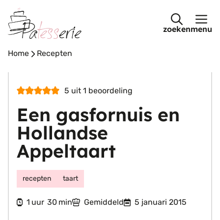
Ga
naar
menu
de
inhoud
Home
-
Recepten
5
uit 1 beoordeling
Een gasfornuis en
Hollandse
Appeltaart
recepten
taart
uur
minuten
1
30
Gemiddeld
5 januari 2015
uur
min