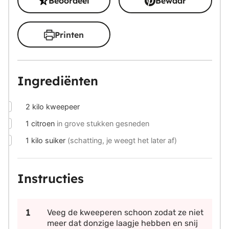
Beoordeel
Bewaar
Printen
Ingrediënten
▢
2
kilo
kweepeer
▢
1
citroen
in grove stukken gesneden
▢
1
kilo
suiker
(schatting, je weegt het later af)
Instructies
Veeg de kweeperen schoon zodat ze niet
meer dat donzige laagje hebben en snij