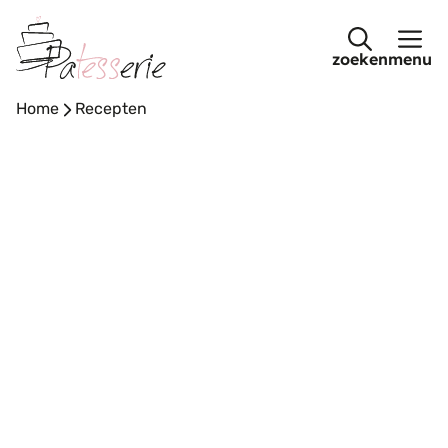
Ga
naar
menu
de
inhoud
Home
-
Recepten