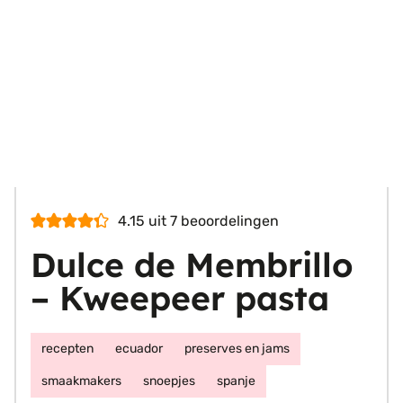
4.15
uit
7
beoordelingen
Dulce de Membrillo
– Kweepeer pasta
recepten
ecuador
preserves en jams
smaakmakers
snoepjes
spanje