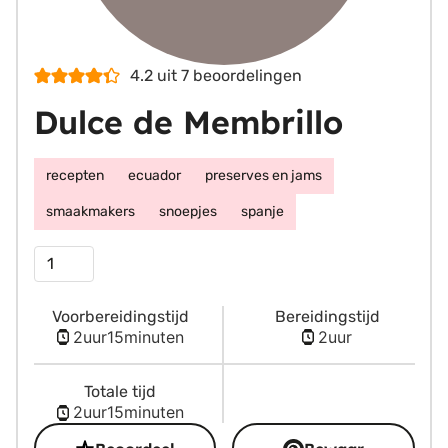
4.2
uit
7
beoordelingen
Dulce de Membrillo
recepten
ecuador
preserves en jams
smaakmakers
snoepjes
spanje
Porties
Voorbereidingstijd
Bereidingstijd
uur
minuten
uur
2
uur
15
minuten
2
uur
Totale tijd
uur
minuten
2
uur
15
minuten