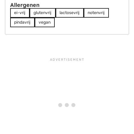
Allergenen
ei-vrij
glutenvrij
lactosevrij
notenvrij
pindavrij
vegan