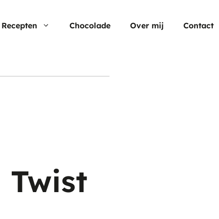
Recepten
Chocolade
Over mij
Contact
Nu populair
Moederdag
Cheesecake
Verjaardagstaarten
Hartige taart
Pasen
Cup cakes
Aardbei rec
Chocolade
 Twist