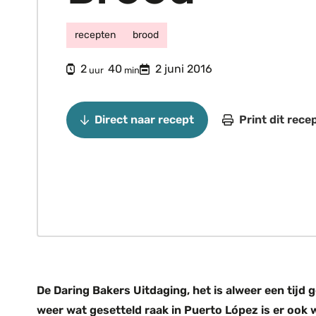
recepten
brood
uur
minuten
2
40
2 juni 2016
uur
min
Direct naar recept
Print dit rece
De Daring Bakers Uitdaging, het is alweer een tijd
weer wat gesetteld raak in Puerto López is er ook 