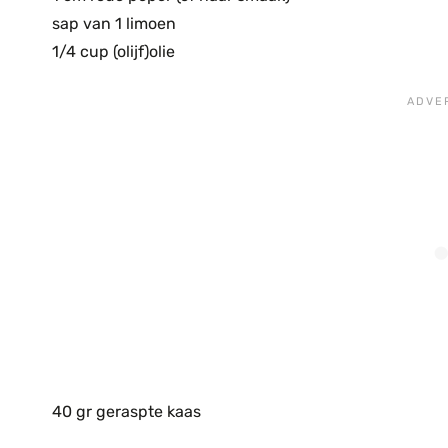
sap van 1 limoen
1/4 cup (olijf)olie
40 gr geraspte kaas