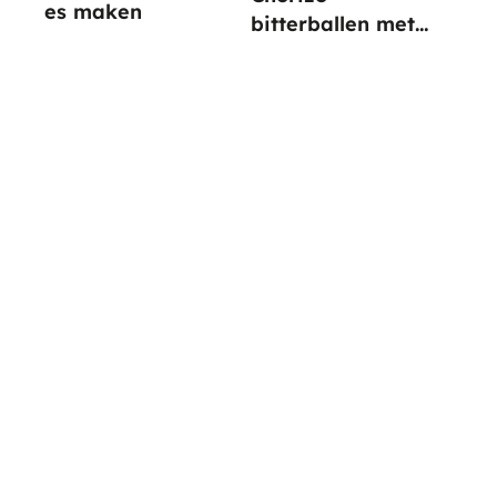
es maken
bitterballen met
paprika