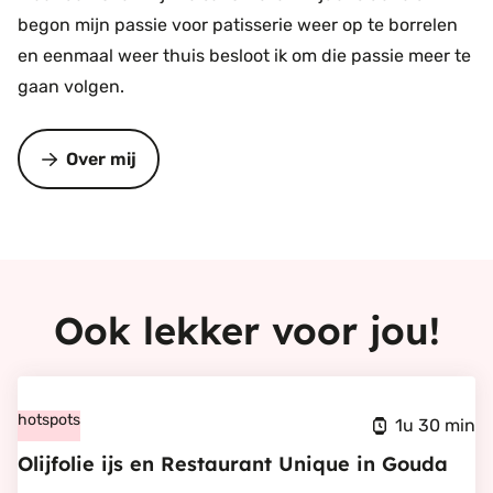
begon mijn passie voor patisserie weer op te borrelen
en eenmaal weer thuis besloot ik om die passie meer te
gaan volgen.
Over mij
Ook lekker voor jou!
Bekijk
Olijfolie
hotspots
1u 30 min
ijs
Olijfolie ijs en Restaurant Unique in Gouda
en