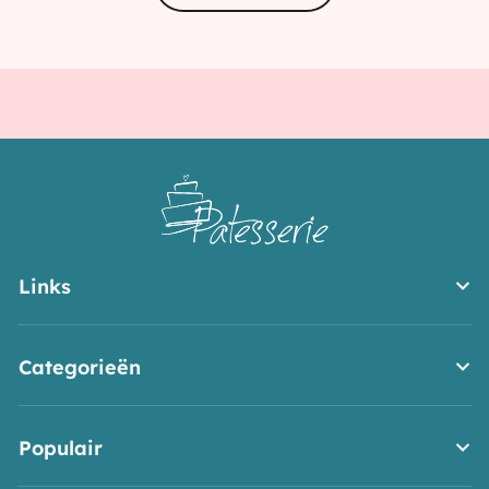
IJs
en
Co
Links
Categorieën
Populair