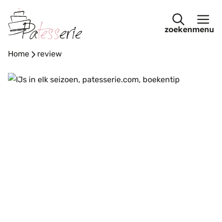
Ga
naar
menu
de
inhoud
Home
-
review