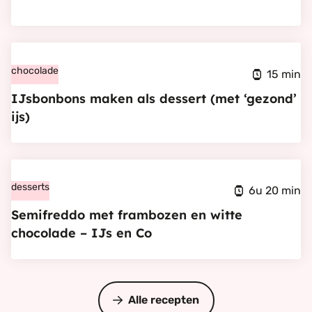
Restaurant
Unique
Bekijk
in
IJsbonbons
chocolade
Gouda
15 min
maken
IJsbonbons maken als dessert (met ‘gezond’
als
ijs)
dessert
(met
Bekijk
‘gezond’
Semifreddo
desserts
ijs)
6u 20 min
met
Semifreddo met frambozen en witte
frambozen
chocolade – IJs en Co
en
witte
chocolade
Alle recepten
–