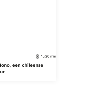
1u 20 min
Mono, een chileense
eur