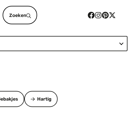
epten
ebakjes
Hartig