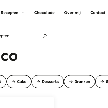
Recepten
Chocolade
Over mij
Contact
Nu populair
Moederdag
Cheesecake
sco
Verjaardagstaarten
Hartige taart
Pasen
Cup cakes
Aardbei rec
Chocolade
d
Cake
Desserts
Dranken
G