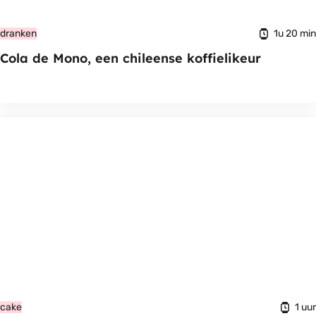
1u 20 min
dranken
Cola de Mono, een chileense koffielikeur
1 uur
cake