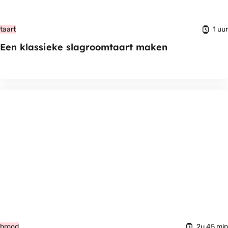
1 uur
taart
Een klassieke slagroomtaart maken
2u 45 min
brood