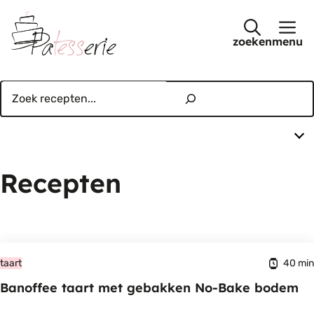
Ga
naar
menu
de
inhoud
Zoeken
Recepten
40 min
taart
Banoffee taart met gebakken No-Bake bodem