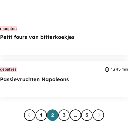
recepten
Petit fours van bitterkoekjes
1u 45 min
gebakjes
Passievruchten Napoleons
Pagina
Vorige
Pagina
Pagina
Pagina
Volgende
1
2
3
…
5