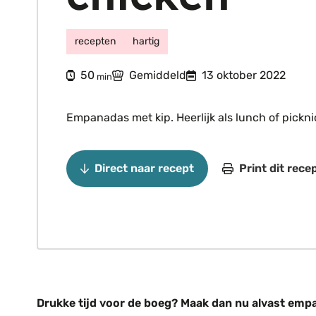
recepten
hartig
minuten
50
Gemiddeld
13 oktober 2022
min
Empanadas met kip. Heerlijk als lunch of pickni
Direct naar recept
Print dit rece
Drukke tijd voor de boeg? Maak dan nu alvast empa