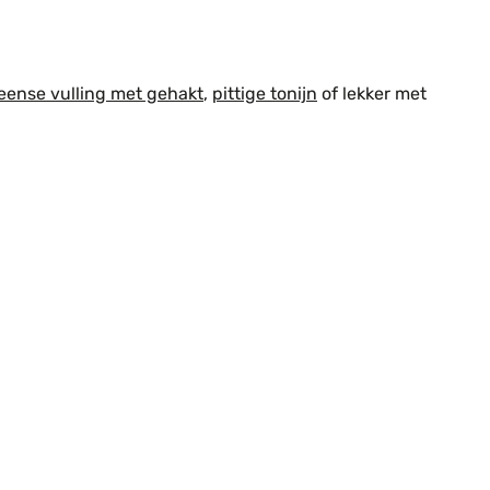
eense vulling met gehakt
,
pittige tonijn
of lekker met