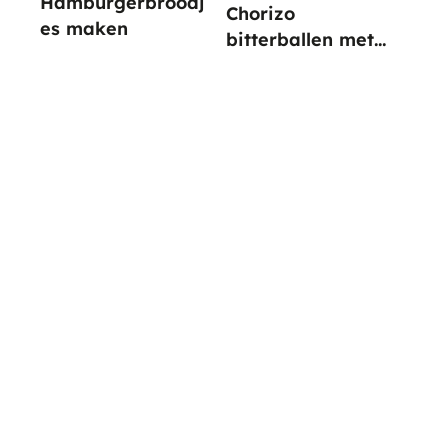
Hamburgerbroodj
Chorizo
es maken
bitterballen met
paprika