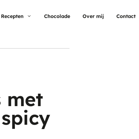
Recepten
Chocolade
Over mij
Contact
Nu populair
Moederdag
Cheesecake
Verjaardagstaarten
Hartige taart
Pasen
Cup cakes
Aardbei rec
 met
Chocolade
 spicy