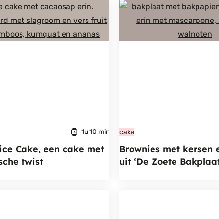
1u 10 min
cake
ice Cake, een cake met
Brownies met kersen 
sche twist
uit ‘De Zoete Bakplaa
Rukmini Iyer (glutenvr