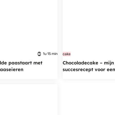
1u 15 min
cake
lde paastaart met
Chocoladecake – mijn
aaseieren
succesrecept voor ee
stapeltaart