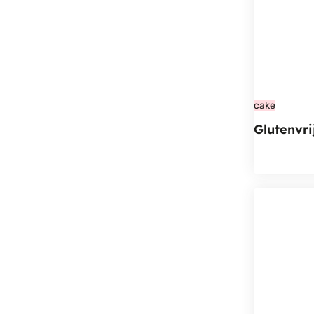
cake
Glutenvr