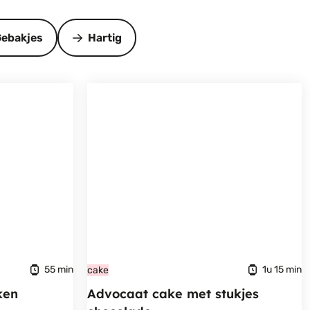
ebakjes
Hartig
55 min
1u 15 min
cake
ken
Advocaat cake met stukjes