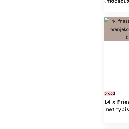
(moelleu
brood
14 x Frie
met typis