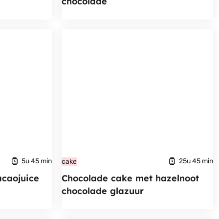
chocolade
5u 45 min
25u 45 min
cake
caojuice
Chocolade cake met hazelnoot
chocolade glazuur