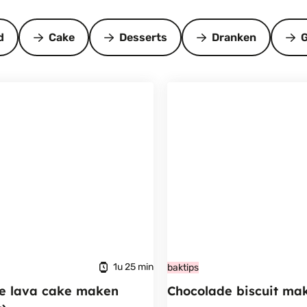
d
Cake
Desserts
Dranken
G
1u 25 min
baktips
e lava cake maken
Chocolade biscuit ma