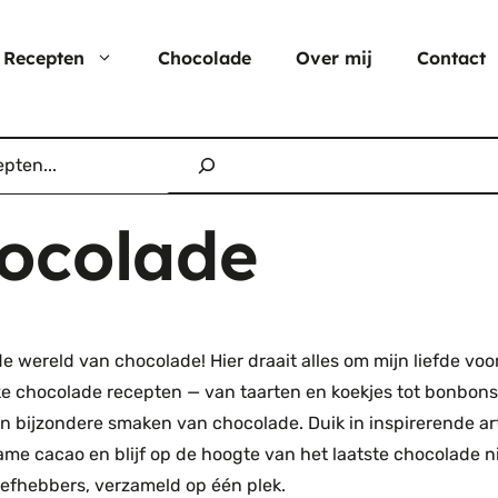
Recepten
Chocolade
Over mij
Contact
Nu populair
Moederdag
Cheesecake
ocolade
Verjaardagstaarten
Hartige taart
Pasen
Cup cakes
Aardbei rec
e wereld van chocolade! Hier draait alles om mijn liefde voor 
Chocolade
ke chocolade recepten — van taarten en koekjes tot bonbons 
n bijzondere smaken van chocolade. Duik in inspirerende ar
me cacao en blijf op de hoogte van het laatste chocolade ni
efhebbers, verzameld op één plek.