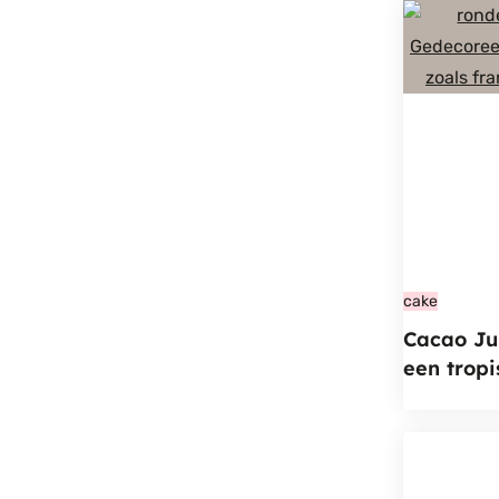
cake
Cacao Ju
een tropi