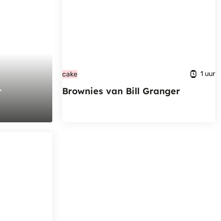
1 uur
cake
Brownies van Bill Granger
r