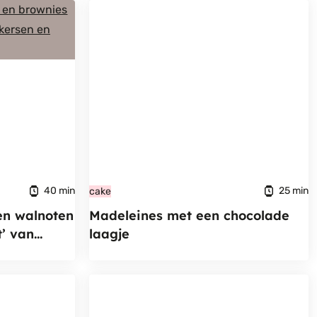
40 min
25 min
cake
en walnoten
Madeleines met een chocolade
t’ van
laagje
ij recept)